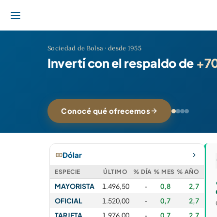
Sociedad de Bolsa · desde 1955
Invertí con el respaldo de
+70
Conocé qué ofrecemos
Dólar
ESPECIE
ÚLTIMO
% DÍA
% MES
% AÑO
MAYORISTA
1.496,50
-
0,8
2,7
OFICIAL
1.520,00
-
0,7
2,7
TARJETA
1.976,00
-
0,7
2,7