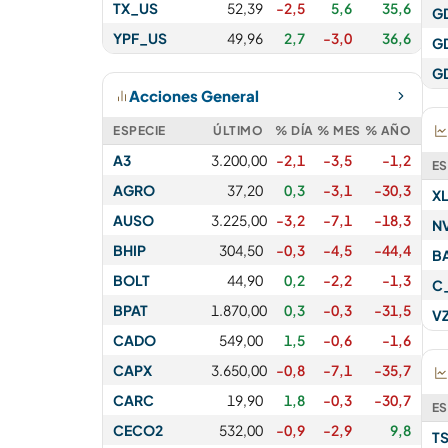
TX_US
52,39
-2,5
5,6
35,6
G
YPF_US
49,96
2,7
-3,0
36,6
G
G
Acciones General
ESPECIE
ÚLTIMO
% DÍA
% MES
% AÑO
A3
3.200,00
-2,1
-3,5
-1,2
ES
AGRO
37,20
0,3
-3,1
-30,3
X
AUSO
3.225,00
-3,2
-7,1
-18,3
N
BHIP
304,50
-0,3
-4,5
-44,4
B
BOLT
44,90
0,2
-2,2
-1,3
C
BPAT
1.870,00
0,3
-0,3
-31,5
V
CADO
549,00
1,5
-0,6
-1,6
CAPX
3.650,00
-0,8
-7,1
-35,7
CARC
19,90
1,8
-0,3
-30,7
ES
CECO2
532,00
-0,9
-2,9
9,8
T