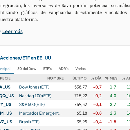
ntegración, los inversores de Rava podrán potenciar su anális
tilizando gráficos de vanguardia directamente vinculados
uestra plataforma.
Leer más
Acciones/ETF en EE. UU.
incipal
30 del Dow
ETF's
ADR's
Varias
PECIE
NOMBRE
ÚLTIMO
% DÍA
% MES
% A
IA_US
Dow Jones (ETF)
538,77
-0,7
1,7
1
QQ_US
Nasdaq 100 (ETF)
715,92
-0,2
4,0
1
PY_US
S&P 500 (ETF)
769,32
-0,1
2,7
1
EM_US
Mercados Emergentes (ETF)
65,18
-0,8
2,3
1
WZ_US
Brasil (ETF)
35,95
-0,4
-1,8
1