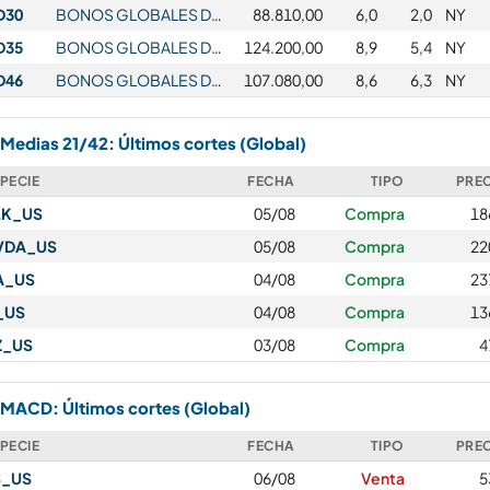
D30
BONOS GLOBALES DE LA REP. ARG. 2030
88.810,00
6,0
2,0
NY
D35
BONOS GLOBALES DE LA REP. ARG. L.E. 2035
124.200,00
8,9
5,4
NY
D46
BONOS GLOBALES DE LA REP. ARG. L.E. 2046
107.080,00
8,6
6,3
NY
Medias 21/42: Últimos cortes (Global)
PECIE
FECHA
TIPO
PRE
LK_US
05/08
Compra
18
VDA_US
05/08
Compra
22
A_US
04/08
Compra
23
_US
04/08
Compra
13
Z_US
03/08
Compra
4
MACD: Últimos cortes (Global)
PECIE
FECHA
TIPO
PRE
S_US
06/08
Venta
5