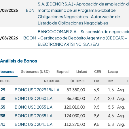
S.A. (EDENOR S.A.) - Aprobación de ampliación 
/08/2026
EDN
monto máximo de un Programa Global de
Obligaciones Negociables - Autorización de
Listado de Obligaciones Negociables
BANCO COMAFI S.A. - Suspensión de negociaci
/08/2026
BCOM
- Certificado de Depósito Argentino (CEDEAR) -
ELECTRONIC ARTS INC. S.A. (EA)
Análisis de Bonos
beranos
Soberanos (USD)
Bopreal
Linked
CER
Lecap
PECIE
NOMBRE
ÚLTIMO
TIR
DM
L29
BONO USD 2029 1% L.A.
83.380,00
6,9
1,6
Arg.
L30
BONO USD 2030 L.A.
86.380,00
7,4
2,0
Arg.
L35
BONO USD 2035 L.A.
120.010,00
9,5
5,3
Arg.
E38
BONO USD 2038 L.A.
124.030,00
9,6
4,6
Arg.
L41
BONO USD 2041 L.A.
112.270,00
9,5
5,8
Arg.