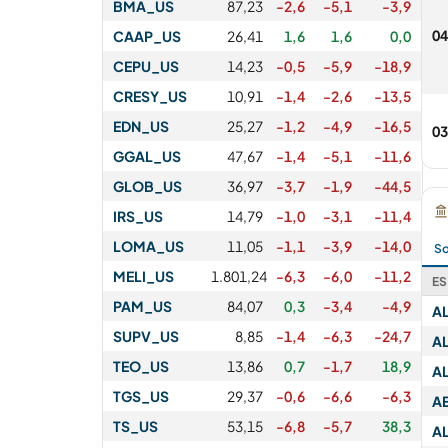
BMA_US
87,23
-2,6
-5,1
-3,9
04
CAAP_US
26,41
1,6
1,6
0,0
CEPU_US
14,23
-0,5
-5,9
-18,9
CRESY_US
10,91
-1,4
-2,6
-13,5
EDN_US
25,27
-1,2
-4,9
-16,5
03
GGAL_US
47,67
-1,4
-5,1
-11,6
GLOB_US
36,97
-3,7
-1,9
-44,5
IRS_US
14,79
-1,0
-3,1
-11,4
LOMA_US
11,05
-1,1
-3,9
-14,0
So
MELI_US
1.801,24
-6,3
-6,0
-11,2
ES
PAM_US
84,07
0,3
-3,4
-4,9
A
SUPV_US
8,85
-1,4
-6,3
-24,7
A
TEO_US
13,86
0,7
-1,7
18,9
A
TGS_US
29,37
-0,6
-6,6
-6,3
A
TS_US
53,15
-6,8
-5,7
38,3
A