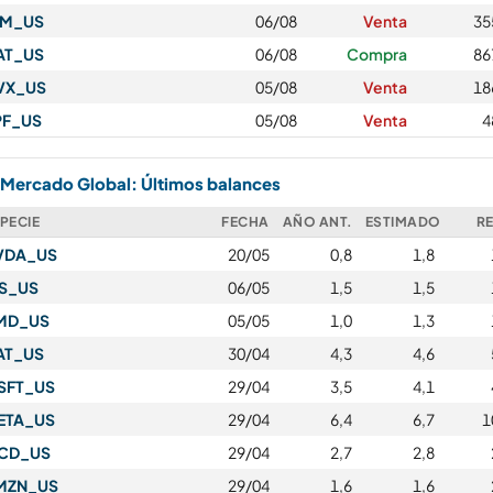
PM_US
06/08
Venta
35
AT_US
06/08
Compra
86
VX_US
05/08
Venta
18
PF_US
05/08
Venta
4
Mercado Global: Últimos balances
PECIE
FECHA
AÑO ANT.
ESTIMADO
R
VDA_US
20/05
0,8
1,8
IS_US
06/05
1,5
1,5
MD_US
05/05
1,0
1,3
AT_US
30/04
4,3
4,6
SFT_US
29/04
3,5
4,1
ETA_US
29/04
6,4
6,7
1
CD_US
29/04
2,7
2,8
MZN_US
29/04
1,6
1,6