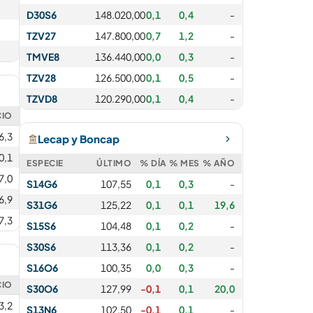
D30S6
148.020,00
0,1
0,4
-
TZV27
147.800,00
0,7
1,2
-
TMVE8
136.440,00
0,0
0,3
-
TZV28
126.500,00
0,1
0,5
-
TZVD8
120.290,00
0,1
0,4
-
CIO
6,3
Lecap y Boncap
0,1
ESPECIE
ÚLTIMO
% DÍA
% MES
% AÑO
7,0
S14G6
107,55
0,1
0,3
-
6,9
S31G6
125,22
0,1
0,1
19,6
7,3
S15S6
104,48
0,1
0,2
-
S30S6
113,36
0,1
0,2
-
S16O6
100,35
0,0
0,3
-
CIO
S30O6
127,99
-0,1
0,1
20,0
3,2
S13N6
102,50
-0,1
0,1
-