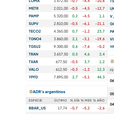
LOMA
3.472,50
-0,7
-4,4
-10,6
T
METR
2.021,00
-0,5
-4,5
-12,7
U
PAMP
5.320,00
0,2
-4,5
1,1
V
SUPV
2.810,00
-0,5
-6,1
-21,1
G
TECO2
4.365,00
0,7
-1,2
23,7
P
TGNO4
3.860,00
2,1
-3,1
-19,6
V
TGSU2
9.300,00
0,6
-7,6
-0,2
Y
TRAN
3.657,50
0,5
4,6
2,4
TXAR
677,50
-0,5
3,7
1,2
VALO
612,50
-0,3
-1,2
12,3
F
YPFD
7.895,00
2,7
-5,1
44,3
06
ADR's argentinos
05
ESPECIE
ÚLTIMO
% DÍA
% MES
% AÑO
04
BBAR_US
17,74
-0,7
-5,2
-2,6