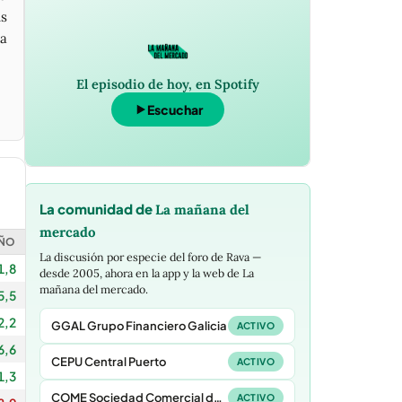
is
 a
El episodio de hoy, en Spotify
Escuchar
La comunidad de
La mañana del
mercado
ÑO
La discusión por especie del foro de Rava —
1,8
desde 2005, ahora en la app y la web de
La
mañana del mercado
.
5,5
2,2
GGAL Grupo Financiero Galicia
ACTIVO
6,6
CEPU Central Puerto
ACTIVO
1,3
COME Sociedad Comercial del Plata
ACTIVO