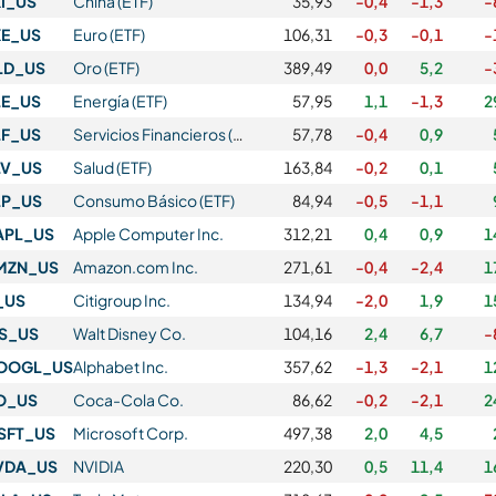
I_US
China (ETF)
35,93
-0,4
-1,3
-
XE_US
Euro (ETF)
106,31
-0,3
-0,1
-
LD_US
Oro (ETF)
389,49
0,0
5,2
-
LE_US
Energía (ETF)
57,95
1,1
-1,3
2
LF_US
Servicios Financieros (ETF)
57,78
-0,4
0,9
LV_US
Salud (ETF)
163,84
-0,2
0,1
LP_US
Consumo Básico (ETF)
84,94
-0,5
-1,1
APL_US
Apple Computer Inc.
312,21
0,4
0,9
1
MZN_US
Amazon.com Inc.
271,61
-0,4
-2,4
1
_US
Citigroup Inc.
134,94
-2,0
1,9
1
IS_US
Walt Disney Co.
104,16
2,4
6,7
-
OOGL_US
Alphabet Inc.
357,62
-1,3
-2,1
1
O_US
Coca-Cola Co.
86,62
-0,2
-2,1
2
SFT_US
Microsoft Corp.
497,38
2,0
4,5
VDA_US
NVIDIA
220,30
0,5
11,4
1