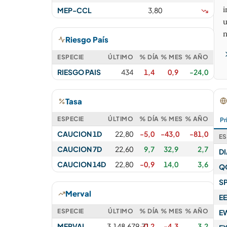
i
MEP-CCL
3,80
u
n
Riesgo País
ESPECIE
ÚLTIMO
% DÍA
% MES
% AÑO
RIESGO PAIS
434
1,4
0,9
-24,0
Tasa
ESPECIE
ÚLTIMO
% DÍA
% MES
% AÑO
Pr
CAUCION 1D
22,80
-5,0
-43,0
-81,0
ES
CAUCION 7D
22,60
9,7
32,9
2,7
D
CAUCION 14D
22,80
-0,9
14,0
3,6
Q
S
Merval
E
ESPECIE
ÚLTIMO
% DÍA
% MES
% AÑO
E
MERVAL
3.148.679,71
-0,2
-4,3
3,2