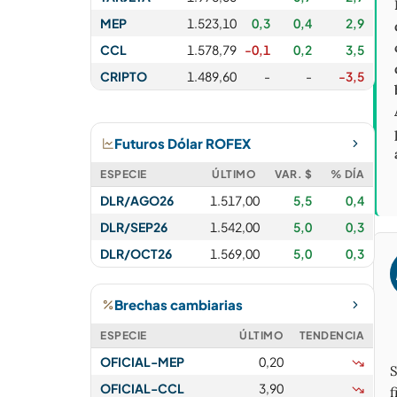
MEP
1.523,10
0,3
0,4
2,9
CCL
1.578,79
-0,1
0,2
3,5
CRIPTO
1.489,60
-
-
-3,5
Futuros Dólar ROFEX
ESPECIE
ÚLTIMO
VAR. $
% DÍA
DLR/AGO26
1.517,00
5,5
0,4
DLR/SEP26
1.542,00
5,0
0,3
DLR/OCT26
1.569,00
5,0
0,3
Brechas cambiarias
ESPECIE
ÚLTIMO
TENDENCIA
OFICIAL-MEP
0,20
S
OFICIAL-CCL
3,90
f