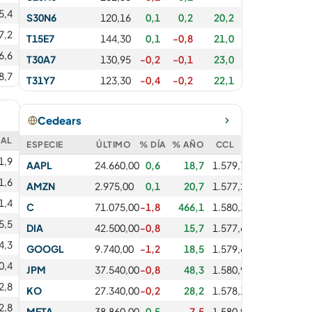
5,4
S30N6
120,16
0,1
0,2
20,2
7,2
T15E7
144,30
0,1
-0,8
21,0
6,6
T30A7
130,95
-0,2
-0,1
23,0
8,7
T31Y7
123,30
-0,4
-0,2
22,1
Cedears
EAL
ESPECIE
ÚLTIMO
% DÍA
% AÑO
CCL
1,9
AAPL
24.660,00
0,6
18,7
1.579,71
1,6
AMZN
2.975,00
0,1
20,7
1.577,26
1,4
C
71.075,00
-1,8
466,1
1.580,15
5,5
DIA
42.500,00
-0,8
15,7
1.577,67
4,3
GOOGL
9.740,00
-1,2
18,5
1.579,67
0,4
JPM
37.540,00
-0,8
48,3
1.580,90
2,8
KO
27.340,00
-0,2
28,2
1.578,16
2,8
META
38.860,00
0,5
-7,5
1.580,99