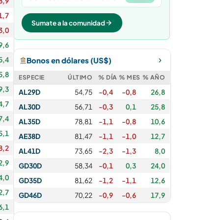
8,9
1,7
Sumate a la comunidad
3,0
9,6
5,4
Bonos en dólares (US$)
5,8
ESPECIE
ÚLTIMO
% DÍA
% MES
% AÑO
9,3
AL29D
54,75
-0,4
-0,8
26,8
4,7
AL30D
56,71
-0,3
0,1
25,8
7,4
AL35D
78,81
-1,1
-0,8
10,6
5,1
AE38D
81,47
-1,1
-1,0
12,7
8,2
AL41D
73,65
-2,3
-1,3
8,0
2,9
GD30D
58,34
-0,1
0,3
24,0
4,0
GD35D
81,62
-1,2
-1,1
12,6
2,7
GD46D
70,22
-0,9
-0,6
17,9
6,1