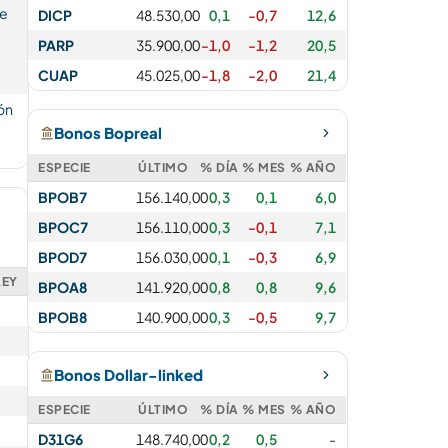
de
DICP
48.530,00
0,1
-0,7
12,6
PARP
35.900,00
-1,0
-1,2
20,5
CUAP
45.025,00
-1,8
-2,0
21,4
ón
Bonos Bopreal
ESPECIE
ÚLTIMO
% DÍA
% MES
% AÑO
BPOB7
156.140,00
0,3
0,1
6,0
BPOC7
156.110,00
0,3
-0,1
7,1
BPOD7
156.030,00
0,1
-0,3
6,9
LEY
BPOA8
141.920,00
0,8
0,8
9,6
BPOB8
140.900,00
0,3
-0,5
9,7
Bonos Dollar-linked
ESPECIE
ÚLTIMO
% DÍA
% MES
% AÑO
D31G6
148.740,00
0,2
0,5
-