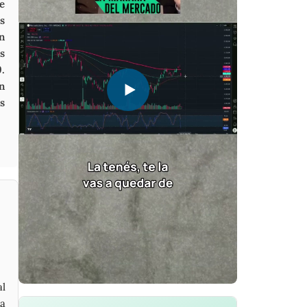
e
s
n
s
.
en
s
al
ta