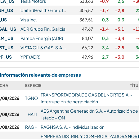
SLA_US
Tesla Motors
318,63
-0,9
2,5
-3
NH_US
UnitedHealth Group Incorporated
405,57
-1,7
-2,8
2
_US
Visa Inc.
369,51
0,3
0,3
GAL_US
ADR Grupo Fin. Galicia
47,67
-1,4
-5,1
-1
AM_US
Pampa Energía (ADR)
84,07
0,3
-3,4
-
IST_US
VISTA OIL & GAS, S.A.B. DE C.V.
66,22
3,4
-2,5
3
PF_US
YPF (ADR)
49,96
2,7
-3,0
3
Información relevante de empresas
ECHA
ESPECIE
TÍT
TRANSPORTADORA DE GAS DEL NORTE S.A. -
/08/2026
TGNO
Interrupción de negociación
AES Argentina Generación S.A. - Autorización de
/08/2026
HALI
listado – ON
/08/2026
RAGH
RAGHSA S. A. - Individualización
EMPRESA DISTRIB. Y COMERCIALZADORA NOR