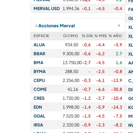
FX
MERVAL USD
1.994,36
-0,1
-4,5
-0,4
F
G
Acciones Merval
X
X
ESPECIE
ÚLTIMO
% DÍA
% MES
% AÑO
ALUA
934,50
-0,6
-4,4
-5,9
X
BBAR
9.305,00
-0,6
-6,2
2,7
X
BMA
13.750,00
-2,7
-4,5
1,6
A
BYMA
288,50
-
-2,5
-0,8
A
CEPU
2.256,00
-0,3
-6,1
-13,9
C
COME
41,16
-0,7
-6,6
-30,8
D
CRES
1.720,00
-1,2
-2,7
-10,4
G
EDN
1.998,00
-1,4
-5,9
-14,3
K
GGAL
7.525,00
-1,5
-4,5
-7,5
M
IRSA
2.320,00
-0,9
-2,3
-8,2
N