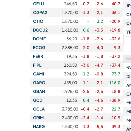
CELU
246,50
-0,2
-2,6
-40,7
J
CGPA2
1.870,00
-1,3
-2,1
-36,1
C
CTIO
1.870,00
-
3,2
-20,9
C
DGCU2
1.610,00
0,6
-3,3
-19,8
Y
DOME
56,20
-1,8
-7,6
-32,6
ECOG
2.885,00
-2,0
-4,0
-9,3
FERR
19,35
-1,8
-1,8
-37,2
ES
FIPL
160,50
-3,0
-4,7
-37,4
N
GAMI
394,50
1,2
-0,8
73,7
D
GARO
455,00
-1,1
-2,1
116,0
A
GBAN
1.925,00
-2,5
-2,5
-18,8
C
GCDI
12,35
0,4
-4,6
-38,9
M
GCLA
3.785,00
-0,4
-2,7
22,7
M
GRIM
2.400,00
-2,4
-1,4
-10,9
M
HARG
1.540,00
-1,3
-5,5
-39,3
A