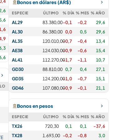
0,4
Bonos en dólares (AR$)
2,6
ESPECIE
ÚLTIMO
% DÍA
% MES
% AÑO
5,6
AL29
83.380,00
-0,1
-0,2
29,6
1,6
AL30
86.380,00
0,0
0,5
29,6
4,9
AL35
120.010,00
-0,7
-0,4
13,4
6,3
AE38
124.030,00
-0,9
-0,6
15,4
6,6
AL41
112.270,00
-1,7
-1,1
10,7
GD30
88.810,00
0,7
0,4
27,1
GD35
124.200,00
-1,0
-0,7
15,1
ULO
GD46
107.080,00
-0,9
-0,1
21,1
Bonos en pesos
ESPECIE
ÚLTIMO
% DÍA
% MES
% AÑO
TX26
720,30
0,1
0,1
-37,6
TX28
1.693,00
-0,2
-0,8
3,0
TE