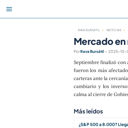
RAVA BURSÁTIL
▸
NOTICIAS
▸
Mercado en m
Por
Rava Bursátil
— 2025-10-01
Septiembre finalizó con 
fueron los más afectados
carteras ante la cercanía
cambiario y los inverso
calma al cierre de Gobie
Más leídos
¿S&P 500 a 8.000? Lleg