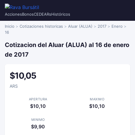
Acciones
Bonos
CEDEARs
Históricos
Inicio
Cotizaciones historicas
Aluar (ALUA)
2017
Enero
16
Cotizacion del Aluar (ALUA) al 16 de enero
de 2017
$10,05
ARS
APERTURA
MAXIMO
$10,10
$10,10
MINIMO
$9,90