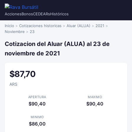
Acciones
Bonos
CEDEARs
Históricos
Inicio
Cotizaciones historicas
Aluar (ALUA)
2021
Noviembre
23
Cotizacion del Aluar (ALUA) al 23 de
noviembre de 2021
$87,70
ARS
APERTURA
MAXIMO
$90,40
$90,40
MINIMO
$86,00