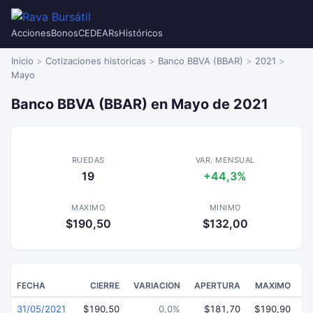
Acciones
Bonos
CEDEARs
Históricos
Inicio
Cotizaciones historicas
Banco BBVA (BBAR)
2021
Mayo
Banco BBVA (BBAR) en Mayo de 2021
RUEDAS
VAR. MENSUAL
19
+44,3%
MAXIMO
MINIMO
$190,50
$132,00
FECHA
CIERRE
VARIACION
APERTURA
MAXIMO
31/05/2021
$190,50
0,0%
$181,70
$190,90
$