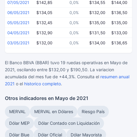
07/05/2021
$142,85
0,0%
$134,55
$144,00
$
06/05/2021
$134,05
0,0%
$132,00
$136,50
$
05/05/2021
$132,45
0,0%
$135,00
$135,00
$
04/05/2021
$132,90
0,0%
$131,50
$133,00
$
03/05/2021
$132,00
0,0%
$134,00
$136,65
$
El Banco BBVA (BBAR) tuvo 19 ruedas operativas en Mayo de
2021, oscilando entre $132,00 y $190,50. La variacion
acumulada del mes fue de +44,3%. Consulta el
resumen anual
2021
o el
historico completo
.
Otros indicadores en Mayo de 2021
MERVAL
MERVAL en Dólares
Riesgo País
Dólar MEP
Dólar Contado con Liquidación
Dólar Blue
Dólar Oficial
Dólar Mayorista