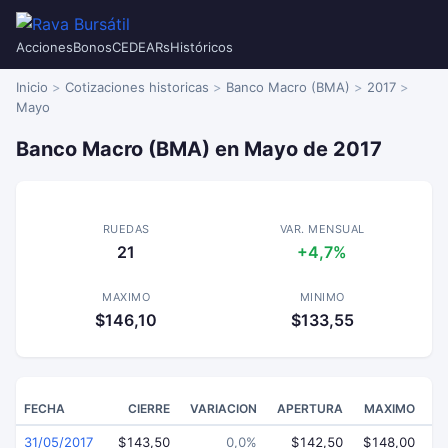
Acciones
Bonos
CEDEARs
Históricos
Inicio
Cotizaciones historicas
Banco Macro (BMA)
2017
Mayo
Banco Macro (BMA) en Mayo de 2017
RUEDAS
VAR. MENSUAL
21
+4,7%
MAXIMO
MINIMO
$146,10
$133,55
FECHA
CIERRE
VARIACION
APERTURA
MAXIMO
31/05/2017
$143,50
0,0%
$142,50
$148,00
$