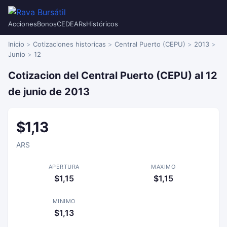
Acciones
Bonos
CEDEARs
Históricos
Inicio
Cotizaciones historicas
Central Puerto (CEPU)
2013
Junio
12
Cotizacion del Central Puerto (CEPU) al 12
de junio de 2013
$1,13
ARS
APERTURA
MAXIMO
$1,15
$1,15
MINIMO
$1,13