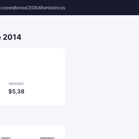
cciones
Bonos
CEDEARs
Históricos
e 2014
MINIMO
$5,38
XIMO
MINIMO