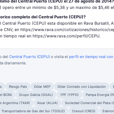
inimo del Central Puerto (CEPU) el 27 de agosto de 2014?
) opero entre un minimo de $5,38 y un maximo de $5,46 el
torico completo del Central Puerto (CEPU)?
l Central Puerto (CEPU) esta disponible en Rava Bursatil, 
 CNV, en https://www.rava.com/cotizaciones/historico/c
en tiempo real en https://www.rava.com/perfil/CEPU.
o del
Central Puerto (CEPU)
o visita el
perfil en tiempo real con
da diariamente.
s
Riesgo País
Dólar MEP
Dólar Contado con Liquidación
el BCRA
Grupo Galicia (GGAL)
YPF (YPFD)
Pampa Energía (
m Argentina (TXAR)
Aluar (ALUA)
Sociedad Comercial del Plata 
Transportadora de Gas del Sur (TGSU2)
Cresud (CRES)
Edenor