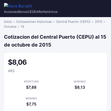
Acciones
Bonos
CEDEARs
Históricos
Inicio
Cotizaciones historicas
Central Puerto (CEPU)
2015
Octubre
15
Cotizacion del Central Puerto (CEPU) al 15
de octubre de 2015
$8,06
ARS
APERTURA
MAXIMO
$7,88
$8,13
MINIMO
$7,75