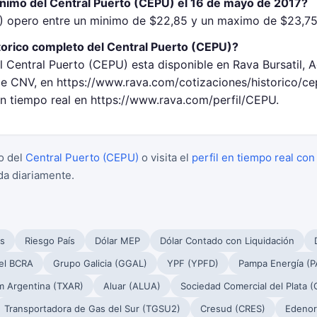
inimo del Central Puerto (CEPU) el 16 de mayo de 2017?
) opero entre un minimo de $22,85 y un maximo de $23,75
torico completo del Central Puerto (CEPU)?
l Central Puerto (CEPU) esta disponible en Rava Bursatil, 
 CNV, en https://www.rava.com/cotizaciones/historico/c
en tiempo real en https://www.rava.com/perfil/CEPU.
o del
Central Puerto (CEPU)
o visita el
perfil en tiempo real con
da diariamente.
s
Riesgo País
Dólar MEP
Dólar Contado con Liquidación
el BCRA
Grupo Galicia (GGAL)
YPF (YPFD)
Pampa Energía (
m Argentina (TXAR)
Aluar (ALUA)
Sociedad Comercial del Plata 
Transportadora de Gas del Sur (TGSU2)
Cresud (CRES)
Edenor