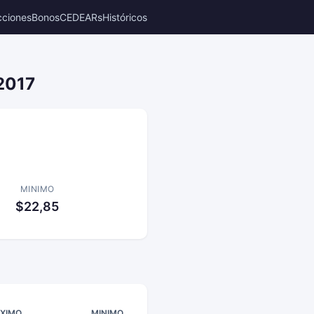
cciones
Bonos
CEDEARs
Históricos
 2017
MINIMO
$22,85
XIMO
MINIMO