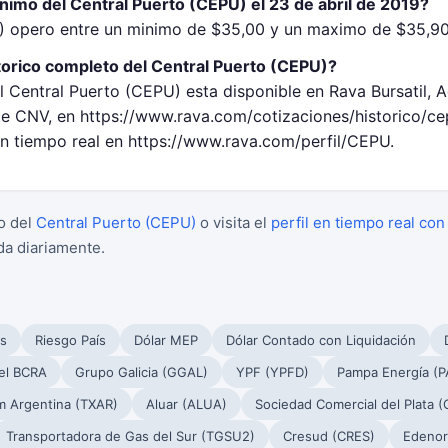
nimo del Central Puerto (CEPU) el 23 de abril de 2019?
) opero entre un minimo de $35,00 y un maximo de $35,90 
torico completo del Central Puerto (CEPU)?
l Central Puerto (CEPU) esta disponible en Rava Bursatil, 
 CNV, en https://www.rava.com/cotizaciones/historico/c
en tiempo real en https://www.rava.com/perfil/CEPU.
o del
Central Puerto (CEPU)
o visita el
perfil en tiempo real con
da diariamente.
s
Riesgo País
Dólar MEP
Dólar Contado con Liquidación
el BCRA
Grupo Galicia (GGAL)
YPF (YPFD)
Pampa Energía (
m Argentina (TXAR)
Aluar (ALUA)
Sociedad Comercial del Plata 
Transportadora de Gas del Sur (TGSU2)
Cresud (CRES)
Edenor