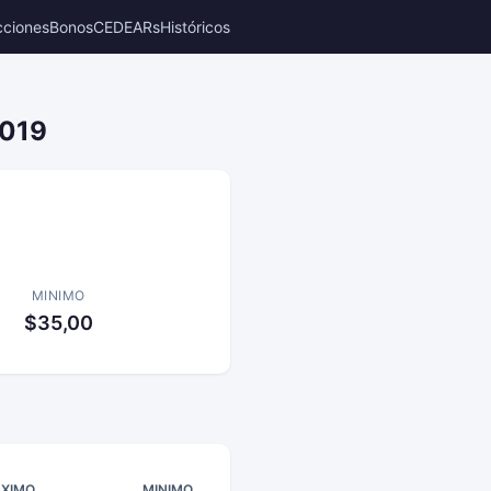
cciones
Bonos
CEDEARs
Históricos
2019
MINIMO
$35,00
XIMO
MINIMO