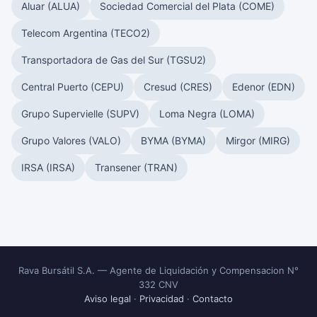
Aluar (ALUA)
Sociedad Comercial del Plata (COME)
Telecom Argentina (TECO2)
Transportadora de Gas del Sur (TGSU2)
Central Puerto (CEPU)
Cresud (CRES)
Edenor (EDN)
Grupo Supervielle (SUPV)
Loma Negra (LOMA)
Grupo Valores (VALO)
BYMA (BYMA)
Mirgor (MIRG)
IRSA (IRSA)
Transener (TRAN)
Rava Bursátil S.A. — Agente de Liquidación y Compensacion N°
332 CNV
Aviso legal
·
Privacidad
·
Contacto