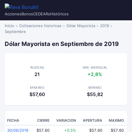
Acciones
Bonos
CEDEARs
Históricos
Inicio
Cotizaciones historicas
Dólar Mayorista
2019
Septiembre
Dólar Mayorista en Septiembre de 2019
RUEDAS
VAR. MENSUAL
21
+2,8%
MAXIMO
MINIMO
$57,60
$55,82
FECHA
CIERRE
VARIACION
APERTURA
MAXIMO
30/09/2019
$57,60
+0,5%
$57,60
$57,60