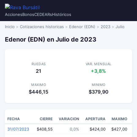
Acciones
Bonos
CEDEARs
Históricos
Inicio
Cotizaciones historicas
Edenor (EDN)
2023
Julio
Edenor (EDN) en Julio de 2023
RUEDAS
VAR. MENSUAL
21
+3,8%
MAXIMO
MINIMO
$446,15
$379,90
FECHA
CIERRE
VARIACION
APERTURA
MAXIMO
31/07/2023
$408,55
0,0%
$424,00
$427,00
$