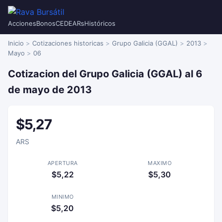
Acciones
Bonos
CEDEARs
Históricos
Inicio
Cotizaciones historicas
Grupo Galicia (GGAL)
2013
Mayo
06
Cotizacion del Grupo Galicia (GGAL) al 6
de mayo de 2013
$5,27
ARS
APERTURA
MAXIMO
$5,22
$5,30
MINIMO
$5,20