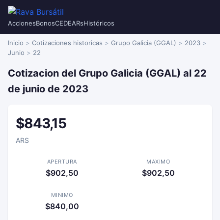
Acciones
Bonos
CEDEARs
Históricos
Inicio
Cotizaciones historicas
Grupo Galicia (GGAL)
2023
Junio
22
Cotizacion del Grupo Galicia (GGAL) al 22
de junio de 2023
$843,15
ARS
APERTURA
MAXIMO
$902,50
$902,50
MINIMO
$840,00