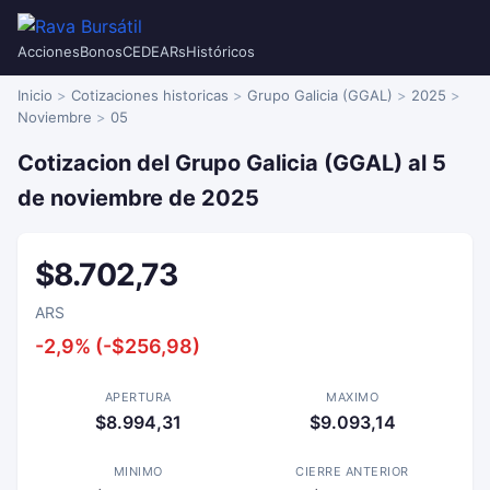
Acciones
Bonos
CEDEARs
Históricos
Inicio
Cotizaciones historicas
Grupo Galicia (GGAL)
2025
Noviembre
05
Cotizacion del Grupo Galicia (GGAL) al 5
de noviembre de 2025
$8.702,73
ARS
-2,9% (-$256,98)
APERTURA
MAXIMO
$8.994,31
$9.093,14
MINIMO
CIERRE ANTERIOR