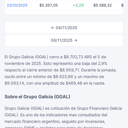
23/10/2025
$5.357,05
+2,2%
$5.589,32
$5.
← 04/11/2025
06/11/2025 →
El Grupo Galicia (GGAL) cerro a $8.702,73 ARS el 5 de
noviembre de 2025. Esto represento una baja del 2,9%
respecto al cierre anterior de $8.959,71. Durante la jornada,
oscilo entre un minimo de $8.623,66 y un maximo de
$9.093,14, con una amplitud de $469,48 en la rueda.
Sobre el Grupo Galicia (GGAL)
Grupo Galicia (GGAL) es cotización de Grupo Financiero Galicia
(GGAL). Es uno de los indicadores mas consultados del
mercado financiero argentino, seguido por inversores,
empresas PYME y analistas para toma de decisiones