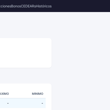
cciones
Bonos
CEDEARs
Históricos
AXIMO
MINIMO
-
-