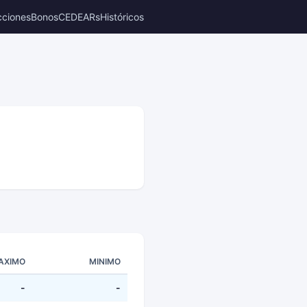
cciones
Bonos
CEDEARs
Históricos
AXIMO
MINIMO
-
-