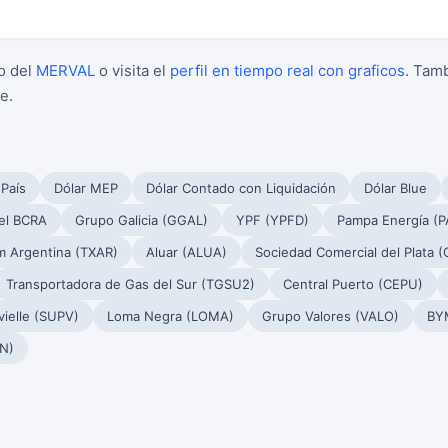
o del
MERVAL
o visita el
perfil en tiempo real con graficos
. Tam
e.
 País
Dólar MEP
Dólar Contado con Liquidación
Dólar Blue
el BCRA
Grupo Galicia (GGAL)
YPF (YPFD)
Pampa Energía (
m Argentina (TXAR)
Aluar (ALUA)
Sociedad Comercial del Plata 
Transportadora de Gas del Sur (TGSU2)
Central Puerto (CEPU)
ielle (SUPV)
Loma Negra (LOMA)
Grupo Valores (VALO)
BY
N)