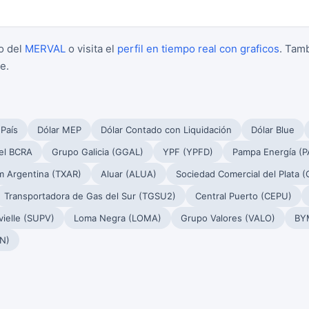
o del
MERVAL
o visita el
perfil en tiempo real con graficos
. Tam
e.
 País
Dólar MEP
Dólar Contado con Liquidación
Dólar Blue
el BCRA
Grupo Galicia (GGAL)
YPF (YPFD)
Pampa Energía (
m Argentina (TXAR)
Aluar (ALUA)
Sociedad Comercial del Plata 
Transportadora de Gas del Sur (TGSU2)
Central Puerto (CEPU)
ielle (SUPV)
Loma Negra (LOMA)
Grupo Valores (VALO)
BY
N)