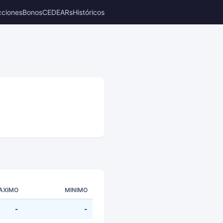
cciones
Bonos
CEDEARs
Históricos
AXIMO
MINIMO
-
-