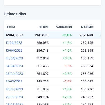
Ultimos dias
FECHA
CIERRE
VARIACION
MAXIMO
12/04/2023
266.850
+2,6%
267.439
25
11/04/2023
259.963
+1,3%
262.195
2
10/04/2023
256.748
+1,5%
258.858
2
05/04/2023
252.849
+0,5%
253.159
2
04/04/2023
251.488
-1,3%
255.384
2
03/04/2023
254.697
+3,7%
255.036
2
31/03/2023
245.716
-2,4%
255.437
2
30/03/2023
251.639
+1,0%
253.296
2
29/03/2023
249.104
+2,8%
249.707
2
28/03/2023
242.386
+3,7%
242.813
2