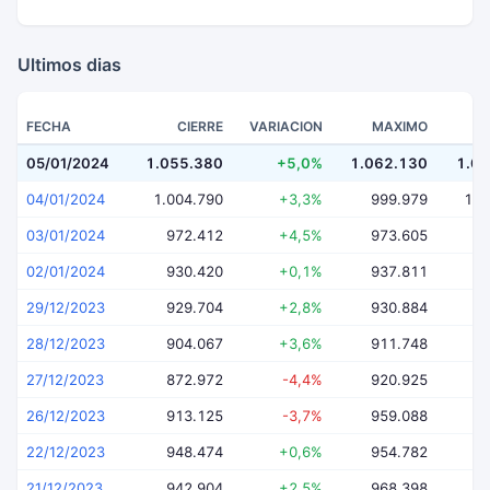
Ultimos dias
FECHA
CIERRE
VARIACION
MAXIMO
05/01/2024
1.055.380
+5,0%
1.062.130
1.0
04/01/2024
1.004.790
+3,3%
999.979
1.0
03/01/2024
972.412
+4,5%
973.605
9
02/01/2024
930.420
+0,1%
937.811
9
29/12/2023
929.704
+2,8%
930.884
9
28/12/2023
904.067
+3,6%
911.748
8
27/12/2023
872.972
-4,4%
920.925
8
26/12/2023
913.125
-3,7%
959.088
9
22/12/2023
948.474
+0,6%
954.782
9
21/12/2023
942.904
+2,5%
968.398
9