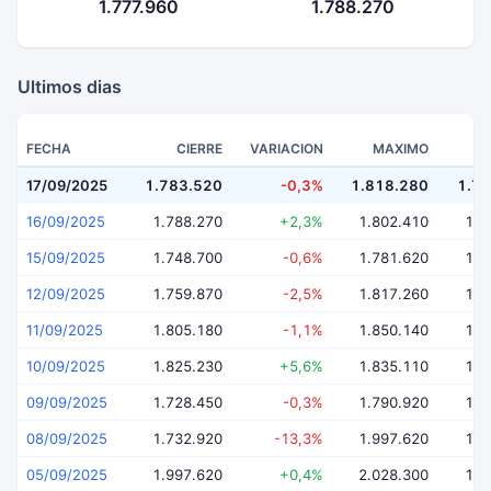
1.777.960
1.788.270
Ultimos dias
FECHA
CIERRE
VARIACION
MAXIMO
17/09/2025
1.783.520
-0,3%
1.818.280
1.7
16/09/2025
1.788.270
+2,3%
1.802.410
1.7
15/09/2025
1.748.700
-0,6%
1.781.620
1.7
12/09/2025
1.759.870
-2,5%
1.817.260
1.7
11/09/2025
1.805.180
-1,1%
1.850.140
1.7
10/09/2025
1.825.230
+5,6%
1.835.110
1.7
09/09/2025
1.728.450
-0,3%
1.790.920
1.7
08/09/2025
1.732.920
-13,3%
1.997.620
1.7
05/09/2025
1.997.620
+0,4%
2.028.300
1.9