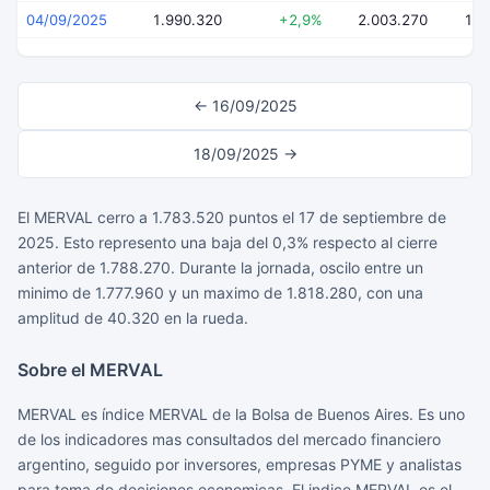
04/09/2025
1.990.320
+2,9%
2.003.270
1.9
← 16/09/2025
18/09/2025 →
El MERVAL cerro a 1.783.520 puntos el 17 de septiembre de
2025. Esto represento una baja del 0,3% respecto al cierre
anterior de 1.788.270. Durante la jornada, oscilo entre un
minimo de 1.777.960 y un maximo de 1.818.280, con una
amplitud de 40.320 en la rueda.
Sobre el MERVAL
MERVAL es índice MERVAL de la Bolsa de Buenos Aires. Es uno
de los indicadores mas consultados del mercado financiero
argentino, seguido por inversores, empresas PYME y analistas
para toma de decisiones economicas. El indice MERVAL es el