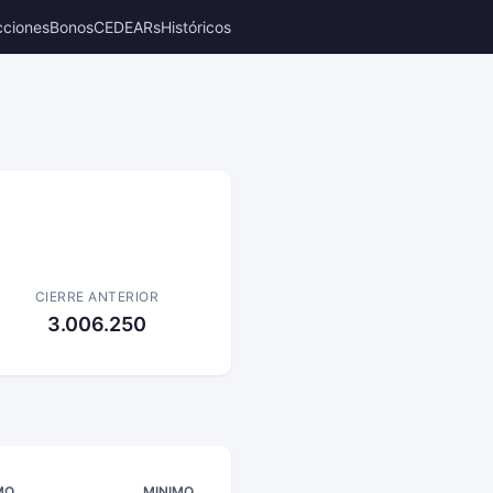
cciones
Bonos
CEDEARs
Históricos
CIERRE ANTERIOR
3.006.250
MO
MINIMO