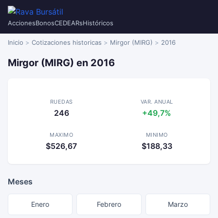
Acciones
Bonos
CEDEARs
Históricos
Inicio
Cotizaciones historicas
Mirgor (MIRG)
2016
Mirgor (MIRG) en 2016
RUEDAS
VAR. ANUAL
246
+49,7%
MAXIMO
MINIMO
$526,67
$188,33
Meses
Enero
Febrero
Marzo