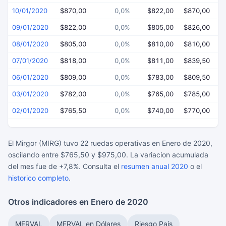
10/01/2020
$870,00
0,0%
$822,00
$870,00
$
09/01/2020
$822,00
0,0%
$805,00
$826,00
$
08/01/2020
$805,00
0,0%
$810,00
$810,00
$
07/01/2020
$818,00
0,0%
$811,00
$839,50
$
06/01/2020
$809,00
0,0%
$783,00
$809,50
$
03/01/2020
$782,00
0,0%
$765,00
$785,00
$
02/01/2020
$765,50
0,0%
$740,00
$770,00
$
El Mirgor (MIRG) tuvo 22 ruedas operativas en Enero de 2020,
oscilando entre $765,50 y $975,00. La variacion acumulada
del mes fue de +7,8%. Consulta el
resumen anual 2020
o el
historico completo
.
Otros indicadores en Enero de 2020
MERVAL
MERVAL en Dólares
Riesgo País