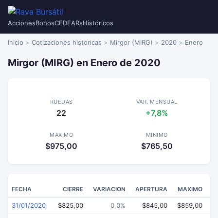
Acciones
Bonos
CEDEARs
Históricos
Inicio
Cotizaciones historicas
Mirgor (MIRG)
2020
Enero
Mirgor (MIRG) en Enero de 2020
RUEDAS
VAR. MENSUAL
22
+7,8%
MAXIMO
MINIMO
$975,00
$765,50
FECHA
CIERRE
VARIACION
APERTURA
MAXIMO
31/01/2020
$825,00
0,0%
$845,00
$859,00
$