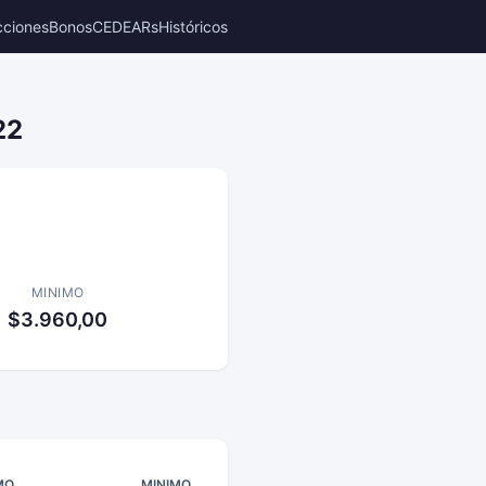
cciones
Bonos
CEDEARs
Históricos
22
MINIMO
$3.960,00
MO
MINIMO