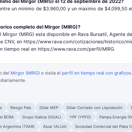
inimo del Mirgor (MIRG) el 12 de septiembre de 2022?
entre un minimo de $3.960,00 y un maximo de $4.099,50 e
torico completo del Mirgor (MIRG)?
l Mirgor (MIRG) esta disponible en Rava Bursatil, Agente d
 CNV, en https://www.rava.com/cotizaciones/historico/mi
en tiempo real en https://www.rava.com/perfil/MIRG.
o del
Mirgor (MIRG)
o visita el
perfil en tiempo real con graficos
 diariamente.
s
Riesgo País
Dólar MEP
Dólar Contado con Liquidación
el BCRA
Grupo Galicia (GGAL)
YPF (YPFD)
Pampa Energía (
m Argentina (TXAR)
Aluar (ALUA)
Sociedad Comercial del Plata 