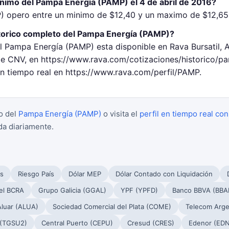
inimo del Pampa Energía (PAMP) el 4 de abril de 2016?
 opero entre un minimo de $12,40 y un maximo de $12,65 e
torico completo del Pampa Energía (PAMP)?
el Pampa Energía (PAMP) esta disponible en Rava Bursatil, 
 CNV, en https://www.rava.com/cotizaciones/historico/p
en tiempo real en https://www.rava.com/perfil/PAMP.
o del
Pampa Energía (PAMP)
o visita el
perfil en tiempo real con
da diariamente.
s
Riesgo País
Dólar MEP
Dólar Contado con Liquidación
el BCRA
Grupo Galicia (GGAL)
YPF (YPFD)
Banco BBVA (BBA
Aluar (ALUA)
Sociedad Comercial del Plata (COME)
Telecom Arge
 (TGSU2)
Central Puerto (CEPU)
Cresud (CRES)
Edenor (EDN