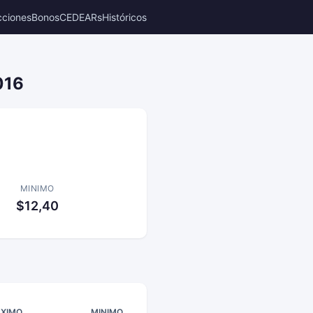
cciones
Bonos
CEDEARs
Históricos
016
MINIMO
$12,40
XIMO
MINIMO