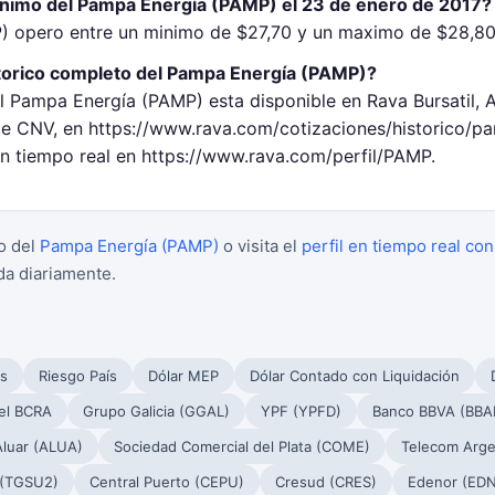
inimo del Pampa Energía (PAMP) el 23 de enero de 2017?
) opero entre un minimo de $27,70 y un maximo de $28,80 
torico completo del Pampa Energía (PAMP)?
el Pampa Energía (PAMP) esta disponible en Rava Bursatil, 
 CNV, en https://www.rava.com/cotizaciones/historico/p
en tiempo real en https://www.rava.com/perfil/PAMP.
o del
Pampa Energía (PAMP)
o visita el
perfil en tiempo real con
da diariamente.
s
Riesgo País
Dólar MEP
Dólar Contado con Liquidación
el BCRA
Grupo Galicia (GGAL)
YPF (YPFD)
Banco BBVA (BBA
Aluar (ALUA)
Sociedad Comercial del Plata (COME)
Telecom Arge
 (TGSU2)
Central Puerto (CEPU)
Cresud (CRES)
Edenor (EDN