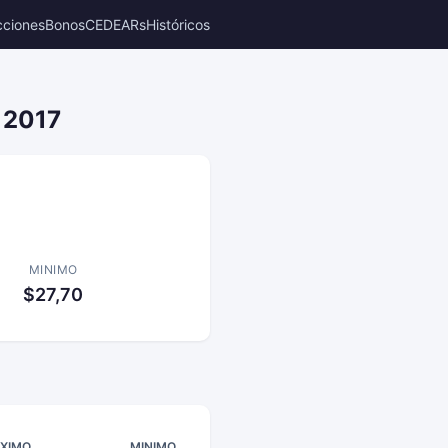
cciones
Bonos
CEDEARs
Históricos
 2017
MINIMO
$27,70
XIMO
MINIMO