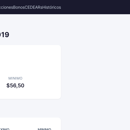
cciones
Bonos
CEDEARs
Históricos
019
MINIMO
$56,50
XIMO
MINIMO