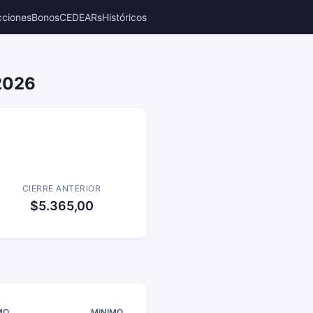
cciones
Bonos
CEDEARs
Históricos
 2026
CIERRE ANTERIOR
$5.365,00
MO
MINIMO