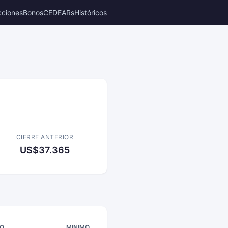
cciones
Bonos
CEDEARs
Históricos
CIERRE ANTERIOR
US$37.365
O
MINIMO