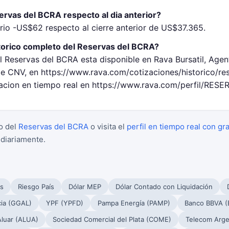
rvas del BCRA respecto al dia anterior?
rio -US$62 respecto al cierre anterior de US$37.365.
torico completo del Reservas del BCRA?
l Reservas del BCRA esta disponible en Rava Bursatil, Agen
 CNV, en https://www.rava.com/cotizaciones/historico/re
zacion en tiempo real en https://www.rava.com/perfil/RES
o del
Reservas del BCRA
o visita el
perfil en tiempo real con gr
 diariamente.
s
Riesgo País
Dólar MEP
Dólar Contado con Liquidación
cia (GGAL)
YPF (YPFD)
Pampa Energía (PAMP)
Banco BBVA (
Aluar (ALUA)
Sociedad Comercial del Plata (COME)
Telecom Arge