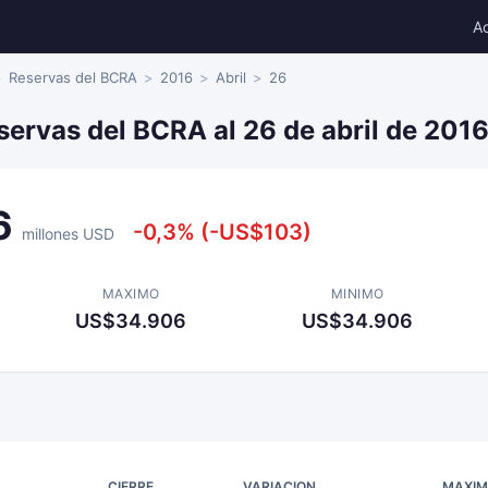
A
Reservas del BCRA
2016
Abril
26
servas del BCRA al 26 de abril de 201
6
-0,3% (-US$103)
millones USD
MAXIMO
MINIMO
US$34.906
US$34.906
CIERRE
VARIACION
MAXI