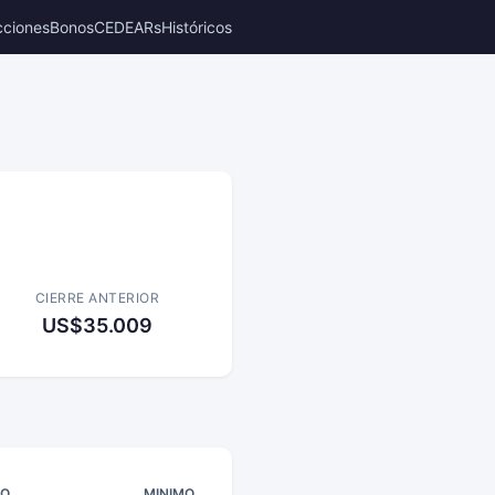
cciones
Bonos
CEDEARs
Históricos
6
CIERRE ANTERIOR
US$35.009
MO
MINIMO