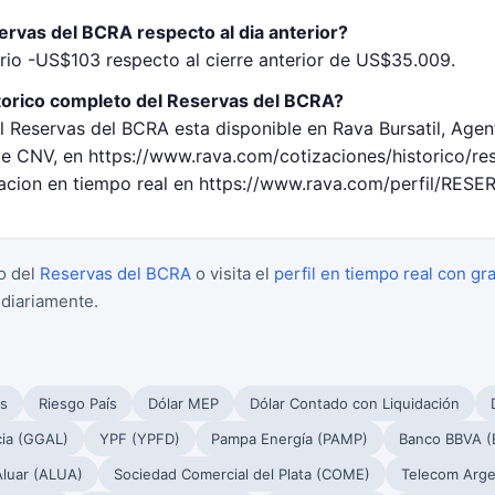
rvas del BCRA respecto al dia anterior?
rio -US$103 respecto al cierre anterior de US$35.009.
torico completo del Reservas del BCRA?
l Reservas del BCRA esta disponible en Rava Bursatil, Agen
 CNV, en https://www.rava.com/cotizaciones/historico/re
zacion en tiempo real en https://www.rava.com/perfil/RES
o del
Reservas del BCRA
o visita el
perfil en tiempo real con gr
 diariamente.
s
Riesgo País
Dólar MEP
Dólar Contado con Liquidación
cia (GGAL)
YPF (YPFD)
Pampa Energía (PAMP)
Banco BBVA (
Aluar (ALUA)
Sociedad Comercial del Plata (COME)
Telecom Arge