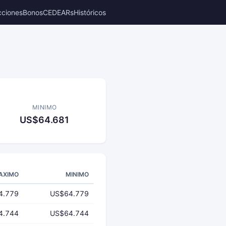
cciones
Bonos
CEDEARs
Históricos
MINIMO
US$64.681
AXIMO
MINIMO
4.779
US$64.779
4.744
US$64.744