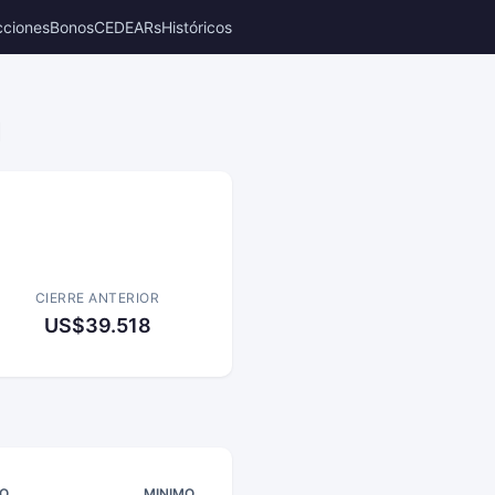
cciones
Bonos
CEDEARs
Históricos
1
CIERRE ANTERIOR
US$39.518
O
MINIMO