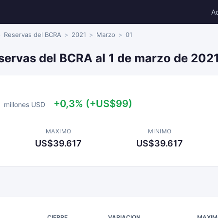
A
Reservas del BCRA
2021
Marzo
01
servas del BCRA al 1 de marzo de 202
+0,3% (+US$99)
millones USD
MAXIMO
MINIMO
US$39.617
US$39.617
CIERRE
VARIACION
MAXIM