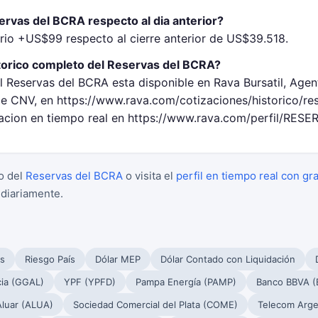
rvas del BCRA respecto al dia anterior?
rio +US$99 respecto al cierre anterior de US$39.518.
torico completo del Reservas del BCRA?
l Reservas del BCRA esta disponible en Rava Bursatil, Agen
 CNV, en https://www.rava.com/cotizaciones/historico/re
zacion en tiempo real en https://www.rava.com/perfil/RES
o del
Reservas del BCRA
o visita el
perfil en tiempo real con gr
 diariamente.
s
Riesgo País
Dólar MEP
Dólar Contado con Liquidación
cia (GGAL)
YPF (YPFD)
Pampa Energía (PAMP)
Banco BBVA (
Aluar (ALUA)
Sociedad Comercial del Plata (COME)
Telecom Arge