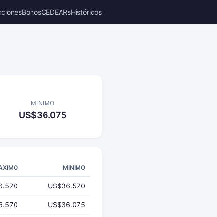
cciones
Bonos
CEDEARs
Históricos
MINIMO
US$36.075
AXIMO
MINIMO
6.570
US$36.570
6.570
US$36.075