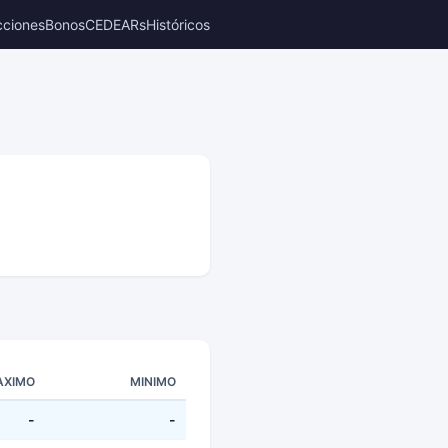
cciones
Bonos
CEDEARs
Históricos
AXIMO
MINIMO
-
-