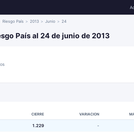
A
Riesgo País
2013
Junio
24
esgo País al 24 de junio de 2013
cos
CIERRE
VARIACION
M
1.229
-