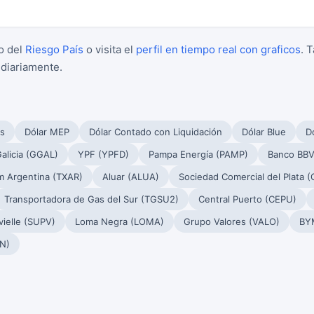
o del
Riesgo País
o visita el
perfil en tiempo real con graficos
. 
 diariamente.
s
Dólar MEP
Dólar Contado con Liquidación
Dólar Blue
Dó
alicia (GGAL)
YPF (YPFD)
Pampa Energía (PAMP)
Banco BBV
m Argentina (TXAR)
Aluar (ALUA)
Sociedad Comercial del Plata 
Transportadora de Gas del Sur (TGSU2)
Central Puerto (CEPU)
ielle (SUPV)
Loma Negra (LOMA)
Grupo Valores (VALO)
BY
N)