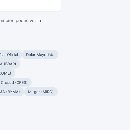
Tambien podes ver la
lar Oficial
Dólar Mayorista
A (BBAR)
(COME)
Cresud (CRES)
MA (BYMA)
Mirgor (MIRG)