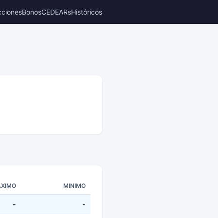
cciones
Bonos
CEDEARs
Históricos
XIMO
MINIMO
-
-