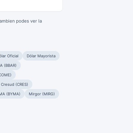
Tambien podes ver la
lar Oficial
Dólar Mayorista
A (BBAR)
(COME)
Cresud (CRES)
MA (BYMA)
Mirgor (MIRG)