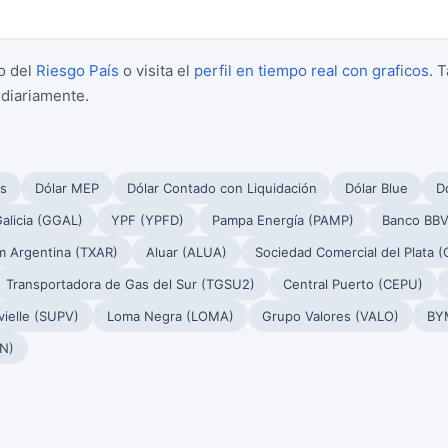
o del
Riesgo País
o visita el
perfil en tiempo real con graficos
. 
 diariamente.
s
Dólar MEP
Dólar Contado con Liquidación
Dólar Blue
Dó
alicia (GGAL)
YPF (YPFD)
Pampa Energía (PAMP)
Banco BBV
m Argentina (TXAR)
Aluar (ALUA)
Sociedad Comercial del Plata 
Transportadora de Gas del Sur (TGSU2)
Central Puerto (CEPU)
ielle (SUPV)
Loma Negra (LOMA)
Grupo Valores (VALO)
BY
N)