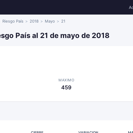
A
Riesgo País
2018
Mayo
21
esgo País al 21 de mayo de 2018
MAXIMO
459
CIERRE
VARIACION
MA