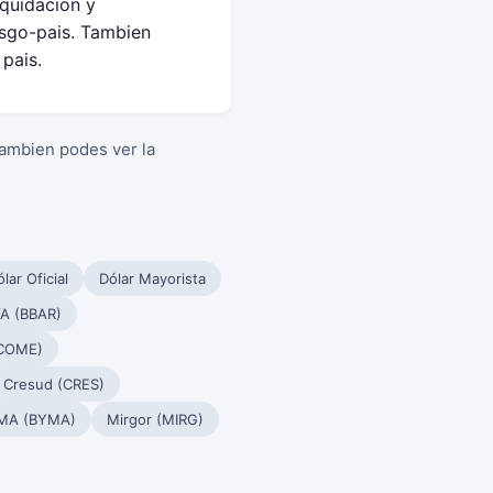
iquidacion y
sgo-pais. Tambien
pais.
Tambien podes ver la
lar Oficial
Dólar Mayorista
A (BBAR)
(COME)
Cresud (CRES)
MA (BYMA)
Mirgor (MIRG)