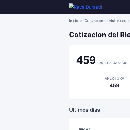
Inicio
Cotizaciones historicas
Cotizacion del Ri
459
puntos basicos
APERTURA
459
Ultimos dias
FECHA