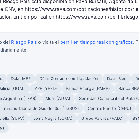
l Riesgo País esta disponible en Rava Bursatil, Agente de L
 CNV, en https://www.rava.com/cotizaciones/historico/rie
acion en tiempo real en https://www.rava.com/perfil/riesgo 
o del
Riesgo País
o visita el
perfil en tiempo real con graficos
. 
 diariamente.
s
Dólar MEP
Dólar Contado con Liquidación
Dólar Blue
Dó
alicia (GGAL)
YPF (YPFD)
Pampa Energía (PAMP)
Banco BBV
m Argentina (TXAR)
Aluar (ALUA)
Sociedad Comercial del Plata 
Transportadora de Gas del Sur (TGSU2)
Central Puerto (CEPU)
ielle (SUPV)
Loma Negra (LOMA)
Grupo Valores (VALO)
BY
N)