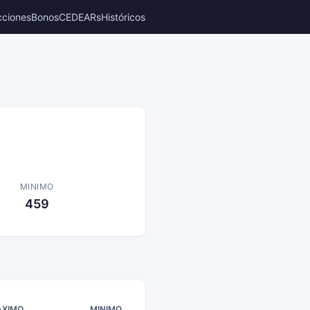
cciones
Bonos
CEDEARs
Históricos
MINIMO
459
XIMO
MINIMO