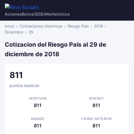
Acciones
Bonos
CEDEARs
Históricos
Inicio
Cotizaciones historicas
Riesgo País
2018
Diciembre
29
Cotizacion del Riesgo País al 29 de
diciembre de 2018
811
puntos basicos
APERTURA
MAXIMO
811
811
MINIMO
CIERRE ANTERIOR
811
811