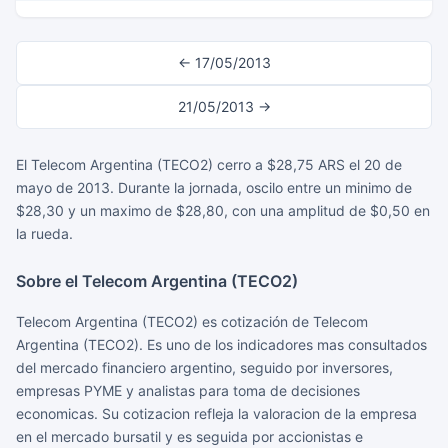
← 17/05/2013
21/05/2013 →
El Telecom Argentina (TECO2) cerro a $28,75 ARS el 20 de
mayo de 2013. Durante la jornada, oscilo entre un minimo de
$28,30 y un maximo de $28,80, con una amplitud de $0,50 en
la rueda.
Sobre el Telecom Argentina (TECO2)
Telecom Argentina (TECO2) es cotización de Telecom
Argentina (TECO2). Es uno de los indicadores mas consultados
del mercado financiero argentino, seguido por inversores,
empresas PYME y analistas para toma de decisiones
economicas. Su cotizacion refleja la valoracion de la empresa
en el mercado bursatil y es seguida por accionistas e