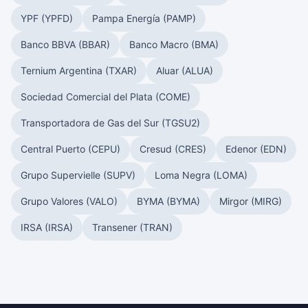
YPF (YPFD)
Pampa Energía (PAMP)
Banco BBVA (BBAR)
Banco Macro (BMA)
Ternium Argentina (TXAR)
Aluar (ALUA)
Sociedad Comercial del Plata (COME)
Transportadora de Gas del Sur (TGSU2)
Central Puerto (CEPU)
Cresud (CRES)
Edenor (EDN)
Grupo Supervielle (SUPV)
Loma Negra (LOMA)
Grupo Valores (VALO)
BYMA (BYMA)
Mirgor (MIRG)
IRSA (IRSA)
Transener (TRAN)