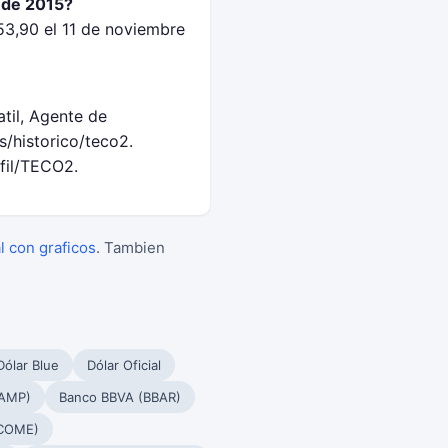
 de 2015?
3,90 el 11 de noviembre
til, Agente de
/historico/teco2.
fil/TECO2.
l con graficos
. Tambien
Dólar Blue
Dólar Oficial
PAMP)
Banco BBVA (BBAR)
(COME)