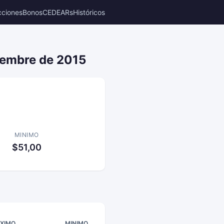
cciones
Bonos
CEDEARs
Históricos
iembre de 2015
MINIMO
$51,00
XIMO
MINIMO