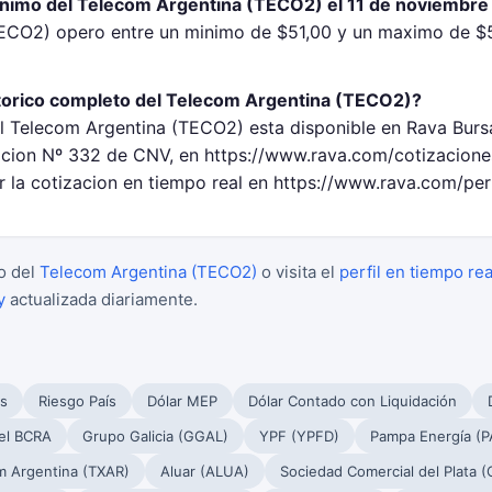
inimo del Telecom Argentina (TECO2) el 11 de noviembre
TECO2) opero entre un minimo de $51,00 y un maximo de $5
torico completo del Telecom Argentina (TECO2)?
el Telecom Argentina (TECO2) esta disponible en Rava Bursa
ion Nº 332 de CNV, en https://www.rava.com/cotizaciones
 la cotizacion en tiempo real en https://www.rava.com/per
o del
Telecom Argentina (TECO2)
o visita el
perfil en tiempo rea
y
actualizada diariamente.
s
Riesgo País
Dólar MEP
Dólar Contado con Liquidación
el BCRA
Grupo Galicia (GGAL)
YPF (YPFD)
Pampa Energía (
m Argentina (TXAR)
Aluar (ALUA)
Sociedad Comercial del Plata 