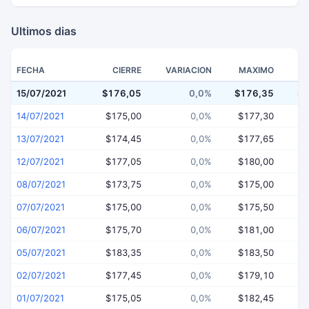
Ultimos dias
FECHA
CIERRE
VARIACION
MAXIMO
15/07/2021
$176,05
0,0%
$176,35
$1
14/07/2021
$175,00
0,0%
$177,30
$
13/07/2021
$174,45
0,0%
$177,65
$
12/07/2021
$177,05
0,0%
$180,00
$
08/07/2021
$173,75
0,0%
$175,00
$
07/07/2021
$175,00
0,0%
$175,50
$
06/07/2021
$175,70
0,0%
$181,00
$
05/07/2021
$183,35
0,0%
$183,50
$
02/07/2021
$177,45
0,0%
$179,10
$
01/07/2021
$175,05
0,0%
$182,45
$