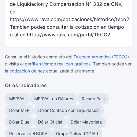
de Liquidacion y Compensacion Nº 332 de CNV,
en
https://www.rava.com/cotizaciones/historico/teco2.
Tambien podes consultar la cotizacion en tiempo
real en https://www.rava.com/perfil/TECO2.
Consulta el historico completo del
Telecom Argentina (TECO2)
o visita el
perfil en tiempo real con graficos
. Tambien podes ver
la
cotizacion de hoy
actualizada diariamente.
Otros indicadores
MERVAL
MERVAL en Dólares
Riesgo País
Dólar MEP
Dólar Contado con Liquidación
Dólar Blue
Dólar Oficial
Dólar Mayorista
Reservas del BCRA
Grupo Galicia (GGAL)