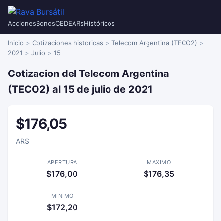
Acciones
Bonos
CEDEARs
Históricos
Inicio
Cotizaciones historicas
Telecom Argentina (TECO2)
2021
Julio
15
Cotizacion del Telecom Argentina
(TECO2) al 15 de julio de 2021
$176,05
ARS
APERTURA
MAXIMO
$176,00
$176,35
MINIMO
$172,20