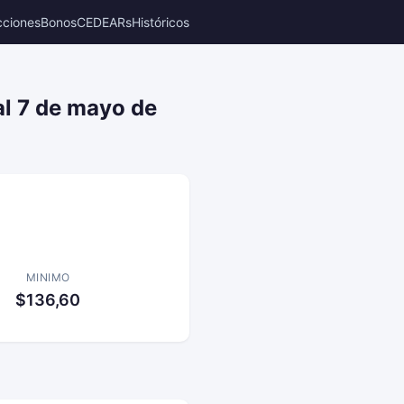
cciones
Bonos
CEDEARs
Históricos
al 7 de mayo de
MINIMO
$136,60