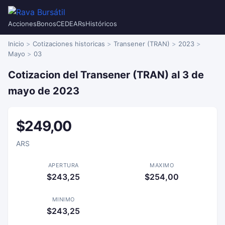
Acciones
Bonos
CEDEARs
Históricos
Inicio
Cotizaciones historicas
Transener (TRAN)
2023
Mayo
03
Cotizacion del Transener (TRAN) al 3 de
mayo de 2023
$249,00
ARS
APERTURA
MAXIMO
$243,25
$254,00
MINIMO
$243,25