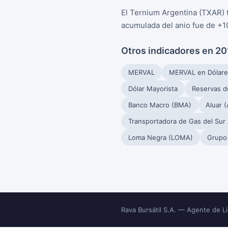
El Ternium Argentina (TXAR) t
acumulada del anio fue de +1
Otros indicadores en 2
MERVAL
MERVAL en Dólare
Dólar Mayorista
Reservas d
Banco Macro (BMA)
Aluar 
Transportadora de Gas del Sur
Loma Negra (LOMA)
Grupo
Rava Bursátil S.A. — Agente de 