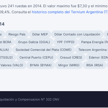
uvo 241 ruedas en 2014. El valor maximo fue $7,30 y el minimo 
09,4%. Consulta el
historico completo del Ternium Argentina (
014
s
Riesgo País
Dólar MEP
Dólar Contado con Liquidación
el BCRA
Grupo Galicia (GGAL)
YPF (YPFD)
Pampa Energía (
(ALUA)
Sociedad Comercial del Plata (COME)
Telecom Argentina
 (TGSU2)
Central Puerto (CEPU)
Cresud (CRES)
Edenor (EDN
 Valores (VALO)
BYMA (BYMA)
Mirgor (MIRG)
IRSA (IRSA)
Liquidación y Compensacion N° 332 CNV