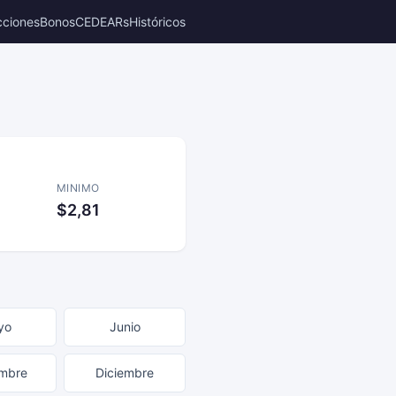
cciones
Bonos
CEDEARs
Históricos
MINIMO
$2,81
yo
Junio
mbre
Diciembre