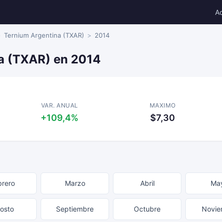
A
Ternium Argentina (TXAR)
2014
a (TXAR) en 2014
VAR. ANUAL
MAXIMO
+109,4%
$7,30
brero
Marzo
Abril
Ma
osto
Septiembre
Octubre
Novie