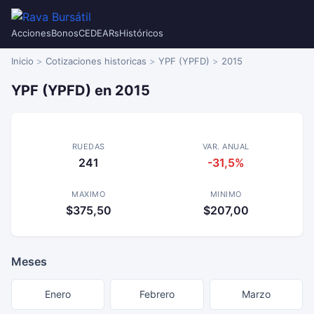
Acciones
Bonos
CEDEARs
Históricos
Inicio
Cotizaciones historicas
YPF (YPFD)
2015
YPF (YPFD) en 2015
RUEDAS
VAR. ANUAL
241
-31,5%
MAXIMO
MINIMO
$375,50
$207,00
Meses
Enero
Febrero
Marzo