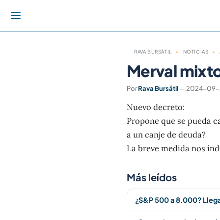
RAVA BURSÁTIL
▸
NOTICIAS
▸
Merval mixto
Por
Rava Bursátil
— 2024-09-25
Nuevo decreto:
Propone que se pueda ca
a un canje de deuda?
La breve medida nos indi
Más leídos
¿S&P 500 a 8.000? Lleg