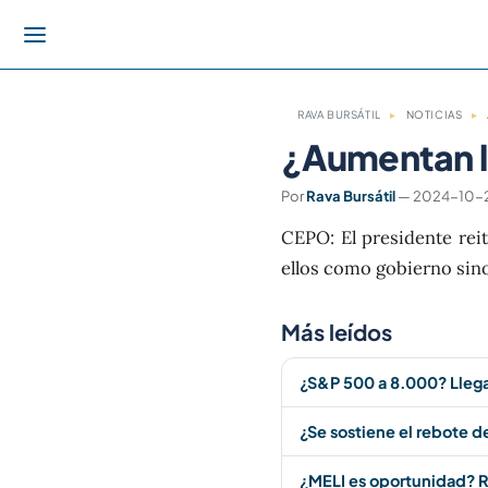
RAVA BURSÁTIL
▸
NOTICIAS
▸
¿Aumentan la
Por
Rava Bursátil
— 2024-10-23
CEPO: El presidente re
ellos como gobierno sin
Más leídos
¿S&P 500 a 8.000? Lleg
¿Se sostiene el rebote d
¿MELI es oportunidad? R