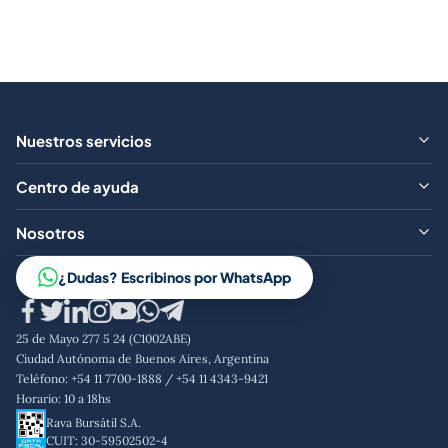
Nuestros servicios
¿Qué ofrecemos?
Centro de ayuda
Aranceles
Preguntas frecuentes
Nosotros
Contacto
Trabajá con nosotros
¿Dudas? Escribinos por WhatsApp
Aviso legal
Código de conducta
25 de Mayo 277 5 24 (C1002ABE)
Política de privacidad
Ciudad Autónoma de Buenos Aires, Argentina
Teléfono: +54 11 7700-1888 / +54 11 4343-9421
Horario: 10 a 18hs
Rava Bursátil S.A.
CUIT: 30-59502502-4