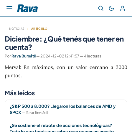
NOTICIAS
▸
ARTÍCULO
Diciembre: ¿Qué tenés que tener en
cuenta?
Por
Rava Bursátil
— 2024-12-02 12:41:57 — 4 lecturas
Merval: En máximos, con un valor cercano a 2000
puntos.
Más leídos
¿S&P 500 a 8.000? Llegaron los balances de AMD y
SPCX
— Rava Bursátil
¿Se sostiene el rebote de acciones tecnológicas?
Todo lo que tenés que saber para operar en agosto
—